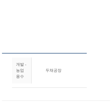
개발 -
농업
두채공장
용수