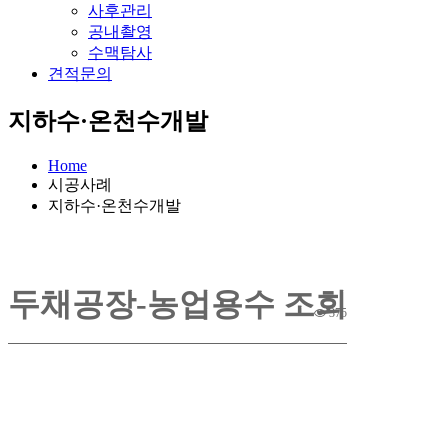
사후관리
공내촬영
수맥탐사
견적문의
지하수·온천수개발
Home
시공사례
지하수·온천수개발
두채공장-농업용수
조회
375