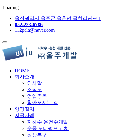
Loading...
울산광역시 울주군 웅촌면 곡천검단로 1
052-223-6786
112pala@naver.com
HOME
회사소개
인사말
조직도
영업종목
찾아오시는 길
행정절차
시공사례
지하수·온천수개발
수중 모터펌프 교체
원상복구