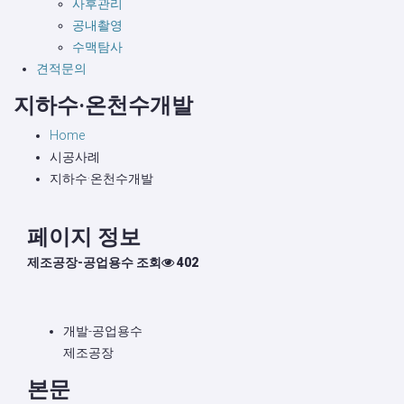
사후관리
공내촬영
수맥탐사
견적문의
지하수·온천수개발
Home
시공사례
지하수·온천수개발
페이지 정보
제조공장-공업용수
조회
402
개발-공업용수
제조공장
본문